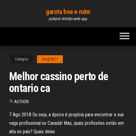
Skip
garota boa e ruim
to
jackpot-slottjbi.web.app
the
content
Category
Zang74217
Melhor cassino perto de
ontario ca
By
AUTHOR
7 Ago 2018 Ou seja, a época é propícia para encontrar a sua
vaga profissional no Canadá! Mas, quais profissões estão em
alta no país? Quais delas