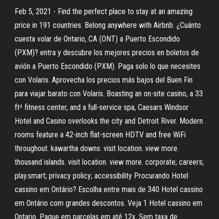
Feb 5, 2021 - Find the perfect place to stay at an amazing
price in 191 countries. Belong anywhere with Airbnb. ¿Cuánto
cuesta volar de Ontario, CA (ONT) a Puerto Escondido
(PXM)? entra y descubre los mejores precios en boletos de
avión a Puerto Escondido (PXM). Paga solo lo que necesites
con Volaris. Aprovecha los precios más bajos del Buen Fin
para viajar barato con Volaris. Boasting an on-site casino, a 33
ft² fitness center, and a full-service spa, Caesars Windsor
Hotel and Casino overlooks the city and Detroit River. Modern
rooms feature a 42-inch flat-screen HDTV and free WiFi
throughout. kawartha downs. visit location. view more.
thousand islands. visit location. view more. corporate; careers;
play.smart; privacy policy; accessibility Procurando Hotel
cassino em Ontário? Escolha entre mais de 340 Hotel cassino
em Ontário com grandes descontos. Veja 1 Hotel cassino em
Ontario. Pague em parcelas em até 12x. Sem taxa de