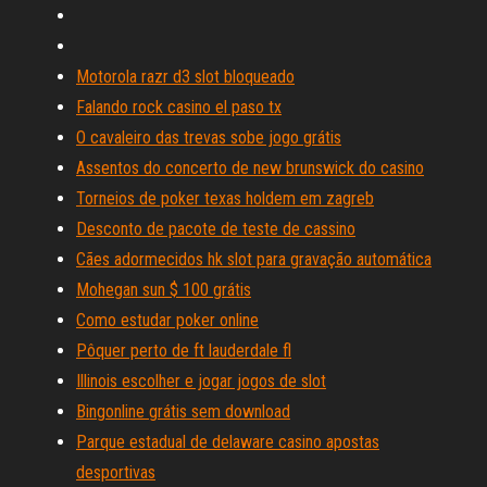
Motorola razr d3 slot bloqueado
Falando rock casino el paso tx
O cavaleiro das trevas sobe jogo grátis
Assentos do concerto de new brunswick do casino
Torneios de poker texas holdem em zagreb
Desconto de pacote de teste de cassino
Cães adormecidos hk slot para gravação automática
Mohegan sun $ 100 grátis
Como estudar poker online
Pôquer perto de ft lauderdale fl
Illinois escolher e jogar jogos de slot
Bingonline grátis sem download
Parque estadual de delaware casino apostas
desportivas