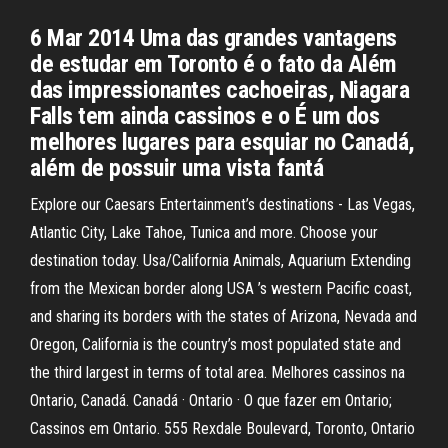
6 Mar 2014 Uma das grandes vantagens
de estudar em Toronto é o fato da Além
das impressionantes cachoeiras, Niagara
Falls tem ainda cassinos e o É um dos
melhores lugares para esquiar no Canadá,
além de possuir uma vista fantá
Explore our Caesars Entertainment’s destinations - Las Vegas,
Atlantic City, Lake Tahoe, Tunica and more. Choose your
destination today. Usa/California Animals, Aquarium Extending
from the Mexican border along USA ’s western Pacific coast,
and sharing its borders with the states of Arizona, Nevada and
Oregon, California is the country’s most populated state and
the third largest in terms of total area. Melhores cassinos na
Ontario, Canadá. Canadá · Ontario · O que fazer em Ontario;
Cassinos em Ontario. 555 Rexdale Boulevard, Toronto, Ontario